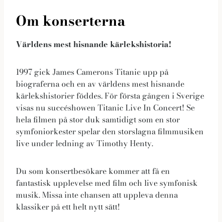
Upplevelse
Om konserterna
Dessa kakor
gör att vår
Världens mest hisnande kärlekshistoria!
hemsida ska
prestera så
bra som
1997 gick James Camerons Titanic upp på
möjligt under
biograferna och en av världens mest hisnande
ditt besök.
kärlekshistorier föddes. För första gången i Sverige
Om du nekar
visas nu succéshowen Titanic Live In Concert! Se
de här
hela filmen på stor duk samtidigt som en stor
kakorna
symfoniorkester spelar den storslagna filmmusiken
kommer viss
live under ledning av Timothy Henty.
funktionalitet
att försvinna
Du som konsertbesökare kommer att få en
från
fantastisk upplevelse med film och live symfonisk
hemsidan.
musik. Missa inte chansen att uppleva denna
klassiker på ett helt nytt sätt!