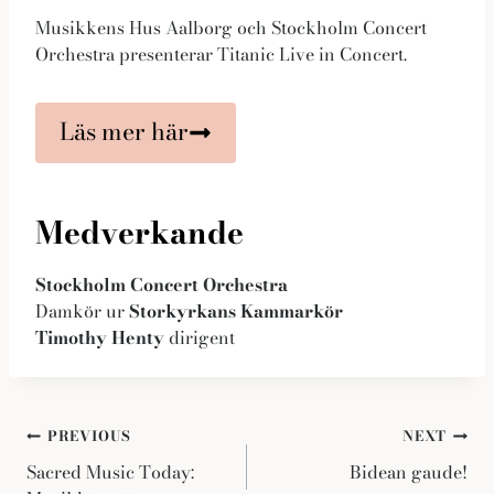
Musikkens Hus Aalborg och Stockholm Concert
Orchestra presenterar Titanic Live in Concert.
Läs mer här
Medverkande
Stockholm Concert Orchestra
Damkör ur
Storkyrkans Kammarkör
Timothy Henty
dirigent
Inläggsnavigering
PREVIOUS
NEXT
Sacred Music Today:
Bidean gaude!