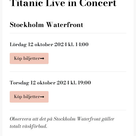
Titanic Live in Concert
Stockholm Waterfront
Lördag 12 oktober 2024 kl. 14:00
Köp biljetter
Nödvändiga
Dessa kakor
går inte att
Torsdag 12 oktober 2024 kl. 19:00
välja bort. De
behövs för
Köp biljetter
att hemsidan
över huvud
taget ska
Observera att det på Stockholm Waterfront gäller
fungera.
totalt väskförbud.