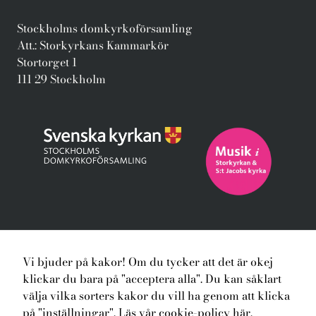
Stockholms domkyrkoförsamling
Att.: Storkyrkans Kammarkör
Stortorget 1
111 29 Stockholm
Hem
Konserter
Nyheter
Kören
Vi bjuder på kakor! Om du tycker att det är okej
klickar du bara på "acceptera alla". Du kan såklart
Dirigenten
Kontakt
Integritet och kakor
välja vilka sorters kakor du vill ha genom att klicka
Facebook
Instagram
på "inställningar".
Läs vår cookie-policy här.