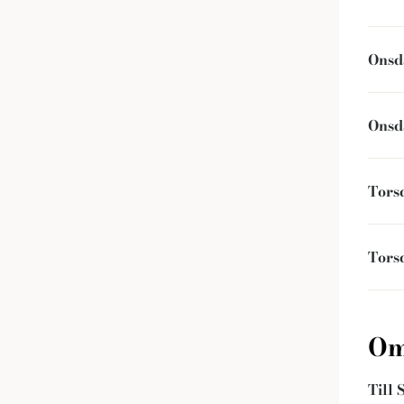
Onsd
Onsd
Tors
Tors
Om
Till