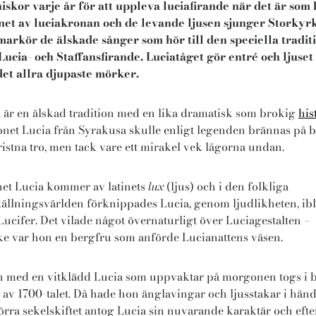
skor varje år för att uppleva luciafirande när det är som 
net av luciakronan och de levande ljusen sjunger Storkyr
rkör de älskade sånger som hör till den speciella tradit
ucia- och Staffansfirande. Luciatåget gör entré och ljuset
et allra djupaste mörker.
 är en älskad tradition med en lika dramatisk som brokig
his
net Lucia från Syrakusa skulle enligt legenden brännas på b
ristna tro, men tack vare ett mirakel vek lågorna undan.
et Lucia kommer av latinets
lux
(ljus) och i den folkliga
tällningsvärlden förknippades Lucia, genom ljudlikheten, ib
ucifer. Det vilade något övernaturligt över Luciagestalten –
e var hon en bergfru som anförde Lucianattens väsen.
 med en vitklädd Lucia som uppvaktar på morgonen togs i b
t av 1700-talet. Då hade hon änglavingar och ljusstakar i hän
örra sekelskiftet antog Lucia sin nuvarande karaktär och efte