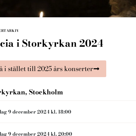
ERTARKIV
cia i Storkyrkan 2024
Nödvändiga
 i stället till 2025 års konserter
Dessa kakor
går inte att
välja bort. De
rkyrkan
, Stockholm
behövs för
att hemsidan
över huvud
ag 9 december 2024 kl. 18:00
taget ska
fungera.
ag 9 december 2024 kl. 20:00