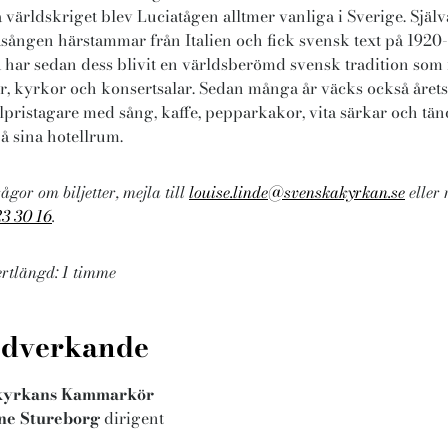
a världskriget blev Luciatågen alltmer vanliga i Sverige. Själv
sången härstammar från Italien och fick svensk text på 1920-t
 har sedan dess blivit en världsberömd svensk tradition som f
r, kyrkor och konsertsalar. Sedan många år väcks också årets
pristagare med sång, kaffe, pepparkakor, vita särkar och tän
på sina hotellrum.
ågor om biljetter, mejla till
louise.linde@svenskakyrkan.se
eller 
3 30 16
.
rtlängd: 1 timme
dverkande
kyrkans Kammarkör
ne Stureborg
dirigent