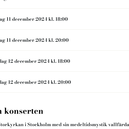
Upplevelse
Dessa kakor
ag 11 december 2024 kl. 18:00
gör att vår
hemsida ska
prestera så
ag 11 december 2024 kl. 20:00
bra som
möjligt under
ditt besök.
dag 12 december 2024 kl. 18:00
Om du nekar
de här
kakorna
dag 12 december 2024 kl. 20:00
kommer viss
funktionalitet
att försvinna
från
 konserten
hemsidan.
 Storkyrkan i Stockholm med sin medeltidsmystik vallfärd