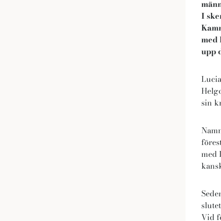
männi
I ske
Kamma
med L
upp d
Lucia
Helgo
sin k
Namn
föres
med L
kansk
Seden
slute
Vid f