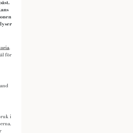
bäst.
kans
ionen
 lyser
toria
.
ål för
land
ruk i
derna.
r