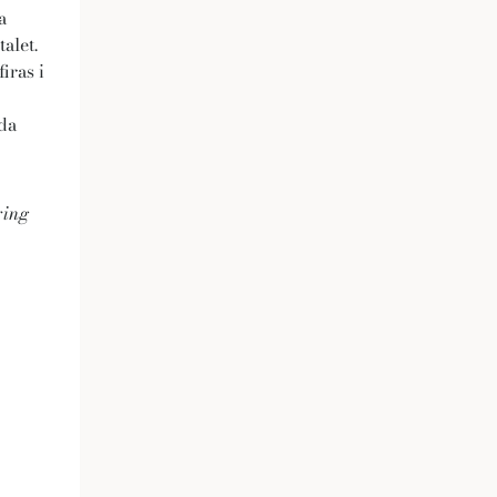
a
alet.
iras i
da
ring