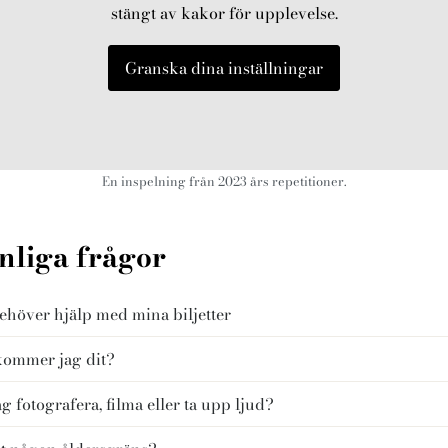
stängt av kakor för upplevelse.
Granska dina inställningar
En inspelning från 2023 års repetitioner.
nliga frågor
ehöver hjälp med mina biljetter
kommer jag dit?
ag fotografera, filma eller ta upp ljud?