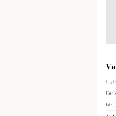
Va
Jag b
Hur 
Får j