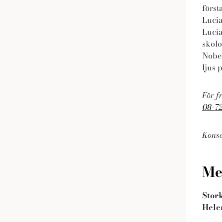
först
Lucia
Lucia
skolo
Nobel
ljus 
För fr
08-72
Konse
Me
Stor
Hele