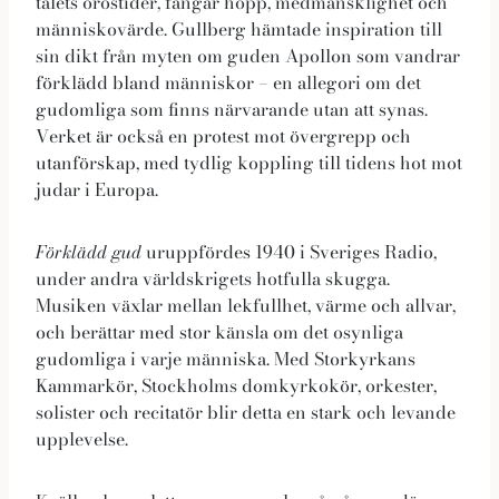
talets orostider, fångar hopp, medmänsklighet och
Upplevelse
människovärde. Gullberg hämtade inspiration till
Dessa kakor
sin dikt från myten om guden Apollon som vandrar
gör att vår
förklädd bland människor – en allegori om det
hemsida ska
gudomliga som finns närvarande utan att synas.
prestera så
Verket är också en protest mot övergrepp och
bra som
utanförskap, med tydlig koppling till tidens hot mot
möjligt under
judar i Europa.
ditt besök.
Om du nekar
Förklädd gud
uruppfördes 1940 i Sveriges Radio,
de här
under andra världskrigets hotfulla skugga.
kakorna
Musiken växlar mellan lekfullhet, värme och allvar,
kommer viss
och berättar med stor känsla om det osynliga
funktionalitet
gudomliga i varje människa. Med Storkyrkans
att försvinna
Kammarkör, Stockholms domkyrkokör, orkester,
från
solister och recitatör blir detta en stark och levande
hemsidan.
upplevelse.