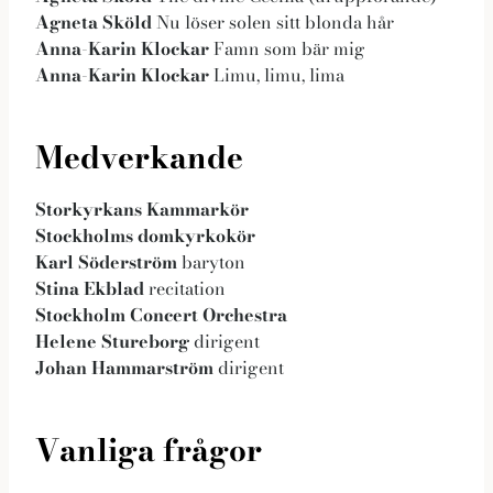
Agneta Sköld
Nu löser solen sitt blonda hår
Anna-Karin Klockar
Famn som bär mig
Anna-Karin Klockar
Limu, limu, lima
Medverkande
Storkyrkans Kammarkör
Stockholms domkyrkokör
Karl Söderström
baryton
Stina Ekblad
recitation
Stockholm Concert Orchestra
Helene Stureborg
dirigent
Johan Hammarström
dirigent
Vanliga frågor