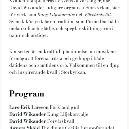
Kvällen kompletteras av svenska vårsånger, där
David Wikander, tidigare organist i Storkyrkan, står
för verk som
Kung Liljekonvalje
och
Förvårskväll
.
Svensk körlyrik är en tradition som förmedlar både
melankoli och glädje, och speglar skiftningarna i
natur och årstider.
Konserten är en kraftfull påminnelse om musikens
förmåga att förena, trösta och ge hopp i både
dåtidens och samtidens oro. Välkommen till en djup
och inspirerande kväll i Storkyrkan.
Program
Lars-Erik Larsson
Förklädd gud
David Wikander
Kung Liljekonvalje
David Wikander
Förvårskväll
Agneta Sköld
The divine Cecilia (uruppförande)