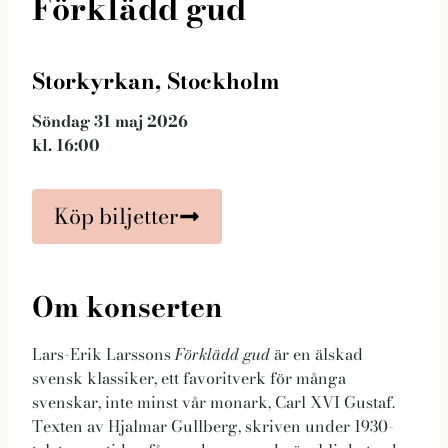
Förklädd gud
Storkyrkan, Stockholm
Söndag 31 maj 2026
kl. 16:00
Nödvändiga
Köp biljetter
Dessa kakor
går inte att
välja bort. De
Om konserten
behövs för
att hemsidan
över huvud
Lars-Erik Larssons
Förklädd gud
är en älskad
taget ska
svensk klassiker, ett favoritverk för många
fungera.
svenskar, inte minst vår monark, Carl XVI Gustaf.
Texten av Hjalmar Gullberg, skriven under 1930-