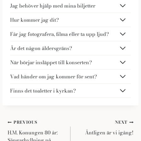
Jag behöver hjälp med mina biljetter
Hur kommer jag dit?
Får jag fotografera, filma eller ta upp ljud?
Är det någon åldersgräns?
När börjar insläppet till konserten?
Vad händer om jag kommer för sent?
Finns det toaletter i kyrkan?
Inläggsnavigering
PREVIOUS
NEXT
H.M. Konungen 80 år:
Äntligen är vi igång!
Sångarhyllning på