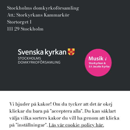
Stockholms domkyrkoförsamling
Att.: Storkyrkans Kammarkör
Stortorget 1
111 29 Stockholm
Hem
Konserter
Nyheter
Kören
Vi bjuder på kakor! Om du tycker att det är okej
klickar du bara på "acceptera alla". Du kan såklart
Dirigenten
Kontakt
Integritet och kakor
välja vilka sorters kakor du vill ha genom att klicka
Facebook
Instagram
på "inställningar".
Läs vår cookie-policy här.